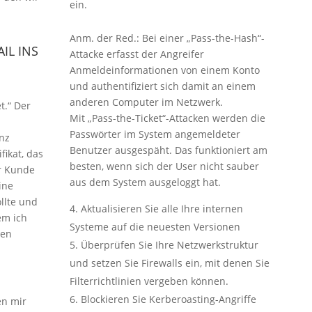
ein.
Anm. der Red.: Bei einer „Pass-the-Hash“-
IL INS
Attacke erfasst der Angreifer
Anmeldeinformationen von einem Konto
und authentifiziert sich damit an einem
anderen Computer im Netzwerk.
t.“ Der
Mit „Pass-the-Ticket“-Attacken werden die
Passwörter im System angemeldeter
anz
Benutzer ausgespäht. Das funktioniert am
fikat, das
besten, wenn sich der User nicht sauber
r Kunde
aus dem System ausgeloggt hat.
ine
llte und
Aktualisieren Sie alle Ihre internen
em ich
Systeme auf die neuesten Versionen
gen
Überprüfen Sie Ihre Netzwerkstruktur
und setzen Sie Firewalls ein, mit denen Sie
Filterrichtlinien vergeben können.
Blockieren Sie Kerberoasting-Angriffe
en mir