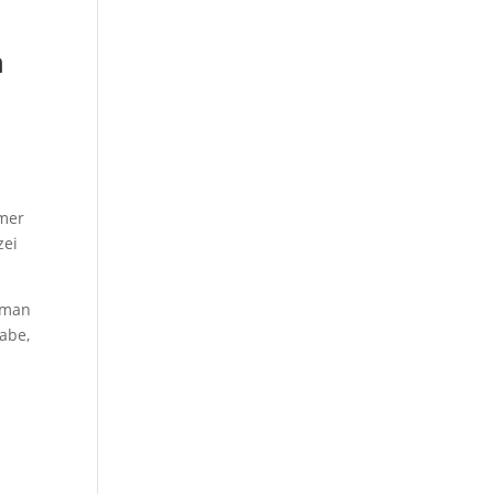
h
mmer
zei
 man
habe,