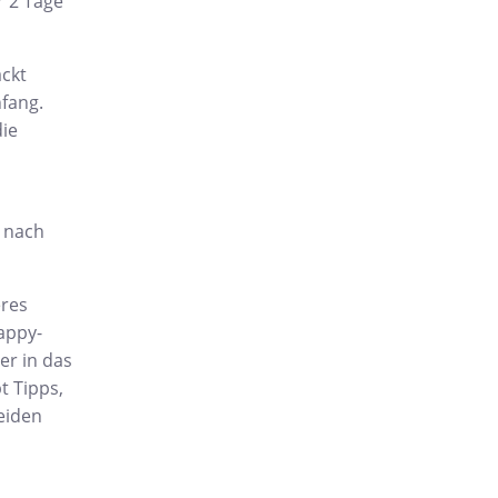
r 2 Tage
ckt
nfang.
ie
 nach
eres
appy-
er in das
t Tipps,
eiden