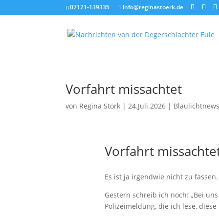
07121-139335
info@reginastoerk.de
Vorfahrt missachtet
von
Regina Störk
|
24.Juli.2026
|
Blaulichtnew
Vorfahrt missachte
Es ist ja irgendwie nicht zu fassen.
Gestern schreib ich noch: „Bei uns 
Polizeimeldung, die ich lese, diese 