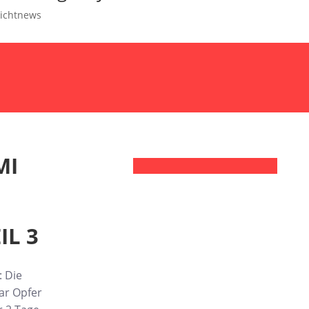
lichtnews
MI
IL 3
: Die
ar Opfer