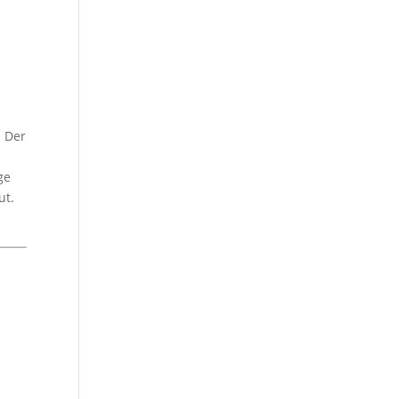
. Der
ge
ut.