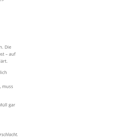
n. Die
st – auf
ärt.
lich
, muss
Müll gar
rschlacht.