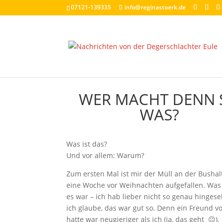
07121-139335
info@reginastoerk.de
WER MACHT DENN 
WAS?
Was ist das?
Und vor allem: Warum?
Zum ersten Mal ist mir der Müll an der Bushalt
eine Woche vor Weihnachten aufgefallen. Wa
es war – ich hab lieber nicht so genau hinges
ich glaube, das war gut so. Denn ein Freund v
hatte war neugieriger als ich (ja, das geht 😉).