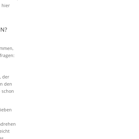
 hier
EN?
nommen,
fragen:
, der
in den
– schon
rieben
mdrehen
eicht
es