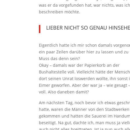
was er da vorgefunden hat, war nichts, was ich
beschreiben möchte.
LIEBER NICHT SO GENAU HINSEH
Eigentlich hatte ich mir schon damals vorge
ein paar Zeilen darüber hier zu lassen und zu 
Muss das denn sein?
Okay – damals war der Papierkorb an der
Bushaltestelle voll. Vielleicht hätte der Mensch
dort seinen Unrat loswerden wollte, ihn sonst 
Eimer geworfen. Aber der war ja – wie gesagt 
voll. Also daneben damit?
Am nächsten Tag, noch bevor ich etwas gesch
hatte, waren die Männer von den Stadtwerken
gekommen und hatten die Sauerei im Handu
beseitigt. Na gut, dachte ich, man muss ja viell
auch nicht alles breittreten. Ist ja nun auch all