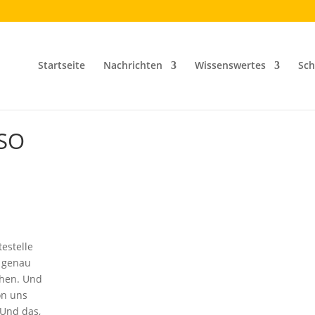
Startseite
Nachrichten
Wissenswertes
Sch
SO
estelle
s genau
ehen. Und
on uns
 Und das,