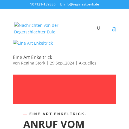
07121-139335
info@reginastoerk.de
Eine Art Enkeltrick
von
Regina Störk
|
29.Sep..2024
|
Aktuelles
—
EINE ART ENKELTRICK.
ANRUF VOM