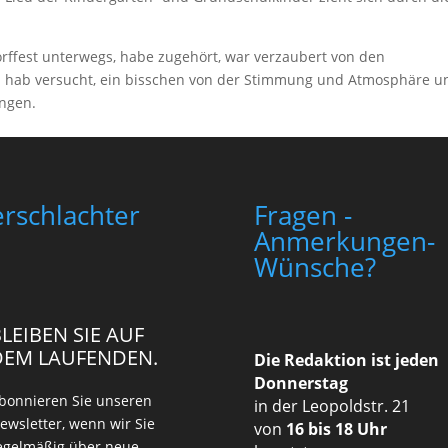
rffest unterwegs, habe zugehört, war verzaubert von den
d hab versucht, ein bisschen von der Stimmung und Atmosphäre u
angen.
rschlachter
Fragen -
Anmerkungen-
Wünsche?
LEIBEN SIE AUF
DEM LAUFENDEN.
Die Redaktion ist jeden
Donnerstag
bonnieren Sie unseren
in der Leopoldstr. 21
ewsletter, wenn wir Sie
von
16 bis 18 Uhr
egelmäßig über neue