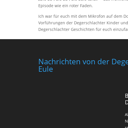
Episode wie ein roter Faden.
Ich war für euch mit dem Mikrofon auf dem Do
Vorführungen der Degerschlachter Kinder un
Degerschlachter Geschichten für euch einzuf
Nachrichten von der Dege
Eule
B
A
N
r