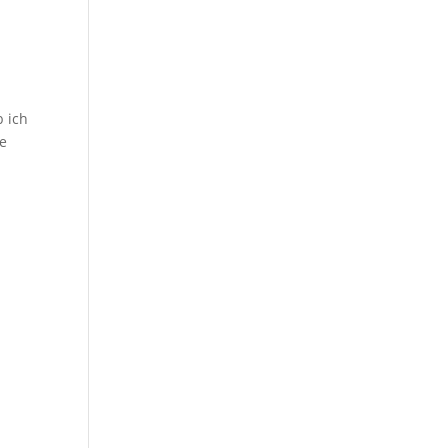
b ich
ie