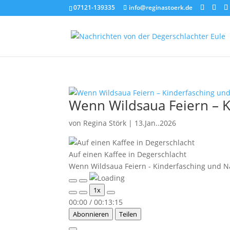
07121-139335
info@reginastoerk.de
Wenn Wildsaua Feiern – K
von
Regina Störk
|
13.Jan..2026
Auf einen Kaffee in Degerschlacht
Wenn Wildsaua Feiern - Kinderfasching und N
Play
Pause
1x
Episode
Episode
00:00
/
00:13:15
Abonnieren
Teilen