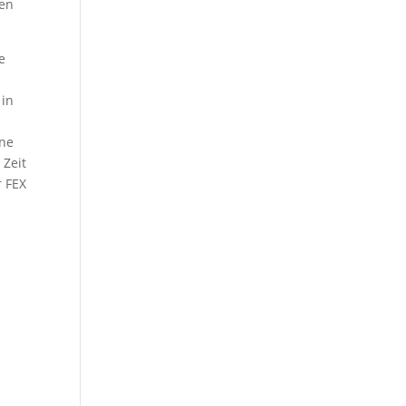
gen
e
 in
öne
 Zeit
r FEX