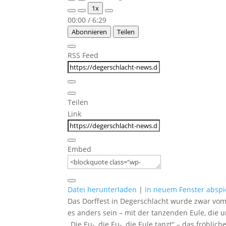
Play
Pause
1x
Episode
Episode
00:00
/
6:29
Abonnieren
Teilen
RSS Feed
Teilen
Link
Embed
Datei herunterladen
|
In neuem Fenster abspi
Das Dorffest in Degerschlacht wurde zwar vom 
es anders sein – mit der tanzenden Eule, die u
„Die Eu-, die Eu-, die Eule tanzt“ – das fröhl