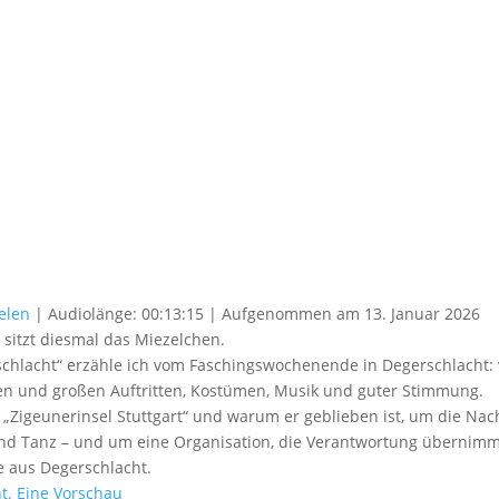
elen
|
Audiolänge: 00:13:15
|
Aufgenommen am 13. Januar 2026
 sitzt diesmal das Miezelchen.
erschlacht“ erzähle ich vom Faschingswochenende in Degerschlacht:
nen und großen Auftritten, Kostümen, Musik und guter Stimmung.
Zigeunerinsel Stuttgart“ und warum er geblieben ist, um die Nac
d Tanz – und um eine Organisation, die Verantwortung übernimm
e aus Degerschlacht.