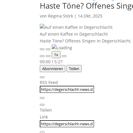
Haste Töne? Offenes Sing
von
Regina Störk
|
14.Okt..2025
Auf einen Kaffee in Degerschlacht
Haste Töne? Offenes Singen in Degerschlacht.
Play
Pause
1x
Episode
Episode
00:00
/
5:27
Abonnieren
Teilen
RSS Feed
Teilen
Link