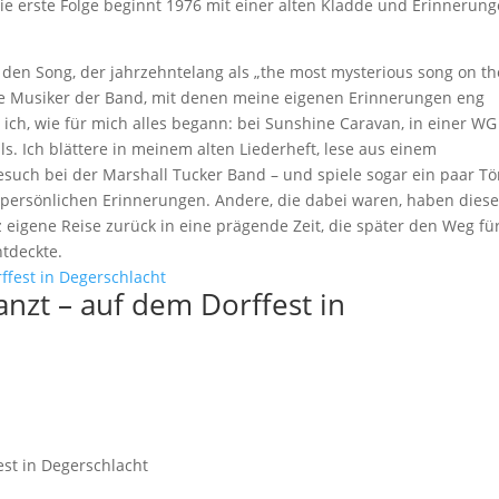
 Die erste Folge beginnt 1976 mit einer alten Kladde und Erinnerun
– den Song, der jahrzehntelang als „the most mysterious song on th
die Musiker der Band, mit denen meine eigenen Erinnerungen eng
 ich, wie für mich alles begann: bei Sunshine Caravan, in einer WG
. Ich blättere in meinem alten Liederheft, lese aus einem
such bei der Marshall Tucker Band – und spiele sogar ein paar T
e persönlichen Erinnerungen. Andere, die dabei waren, haben diese
nz eigene Reise zurück in eine prägende Zeit, die später den Weg fü
ntdeckte.
tanzt – auf dem Dorffest in
fest in Degerschlacht