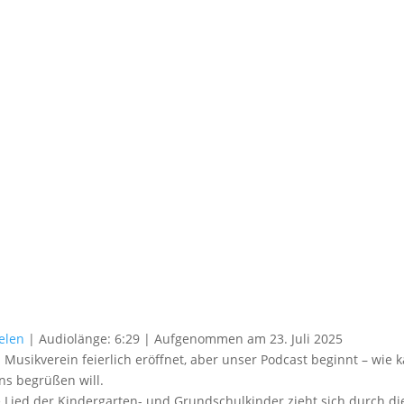
elen
|
Audiolänge: 6:29
|
Aufgenommen am 23. Juli 2025
Musikverein feierlich eröffnet, aber unser Podcast beginnt – wie 
ns begrüßen will.
iche Lied der Kindergarten- und Grundschulkinder zieht sich durch di