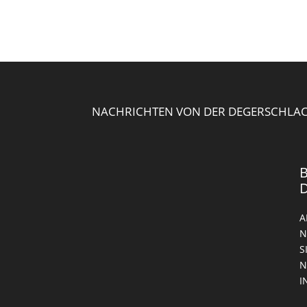
NACHRICHTEN VON DER DEGERSCHLAC
B
A
N
S
E
N