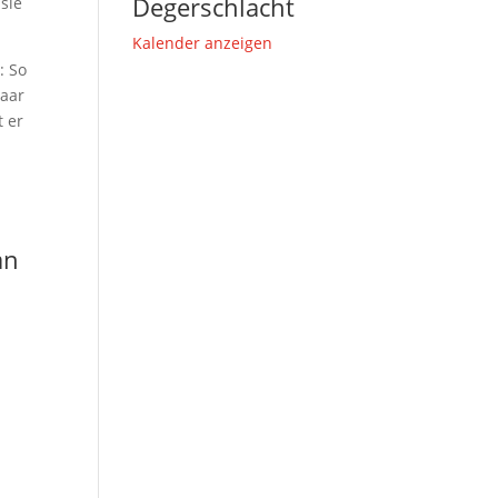
Degerschlacht
sie
Kalender anzeigen
: So
aar
 er
an