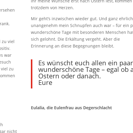
ihr meine Wünsche erst nach Ostern lest, kommen 
trotzdem von Herzen.
ersehen
Mir geht’s inzwischen wieder gut. Und ganz ehrlich
krank.
unangenehm mein Schnupfen auch war – für ein p
wunderschöne Tage mit besonderen Menschen hat
sich gelohnt. Die Erkältung vergeht. Aber die
 zu viel
Erinnerung an diese Begegnungen bleibt.
sitiv.
es war
Es wünscht euch allen ein paar
Besuch
wunderschöne Tage – egal ob 
viel zu
Ostern oder danach.
r kommen
Eure
Eulalia, die Eulenfrau aus Degerschlacht
ch
gar nicht