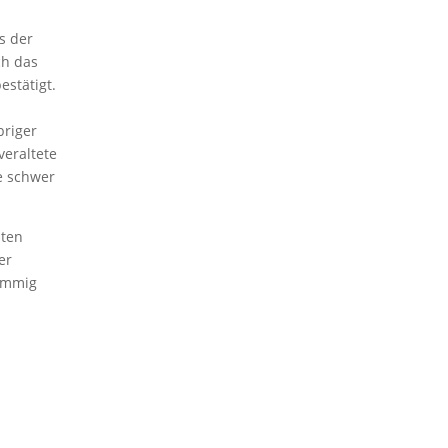
s der
ch das
stätigt.
briger
veraltete
e schwer
sten
er
timmig