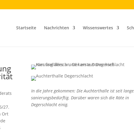
Startseite
Nachrichten
Wissenswertes
Sch
ung
ität
In die Jahre gekommen: Die Auchterthalle ist seit lang
derats
sanierungsbedürftig. Darüber waren sich die Räte in
Degerschlacht einig.
6/27.
m Ort
rde
s