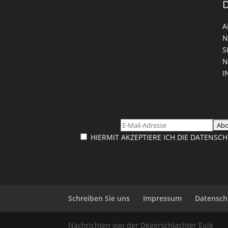
A
N
S
E
N
HIERMIT AKZEPTIERE ICH DIE DATENS
Schreiben Sie uns
Impressum
Datensch
Nachrichten von der Degerschlachter Eule