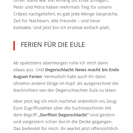
Unser Stand war von Anfang bis Ende umlagert.
Peter und Petra haben mehrmals Teig für unsere
Crêpes nachgeliefert, es gab jede Menge Gespräche,
Zeit für Nachbarn, alte Freunde – und neue
Kontakte. Und jetzt bin ich erstmal einfach platt.
FERIEN FÜR DIE EULE
Ab spätestens übermorgen ruhe ich mich dann
etwas aus. Und
Degerschlacht News macht bis Ende
August Ferien
. Vermutlich habt auch ihr dann
ohnehin andere Dinge im Kopf, als ausgerechnet die
Nachrichten von der Degerschlachter Eule zu lesen.
Aber jetzt leg ich mich nochmal ordentlich ins Zeug:
Eure Zugriffszahlen über die Suchmaschinen mit
dem Begriff
„Dorffest Degerschlacht“
sind gestern
und vorgestern schier durch die Decke gegangen.
Das bedeutet für mich: Ihr wartet jetzt offensichtlich