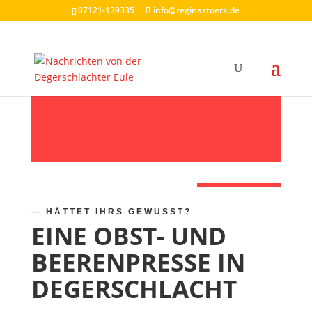
07121-139335
info@reginastoerk.de
—
HÄTTET IHRS GEWUSST?
EINE OBST- UND
BEERENPRESSE IN
DEGERSCHLACHT