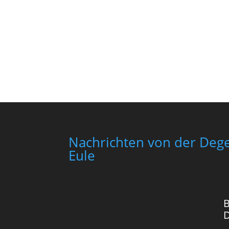
Nachrichten von der Dege
Eule
B