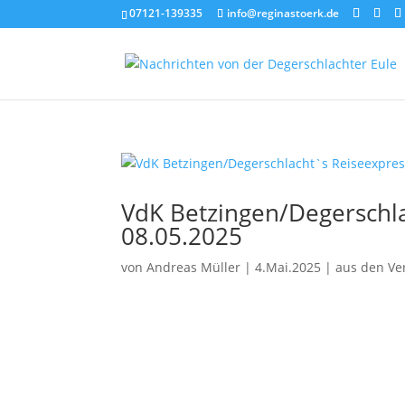
07121-139335
info@reginastoerk.de
VdK Betzingen/Degerschla
08.05.2025
von
Andreas Müller
|
4.Mai.2025
|
aus den Ve