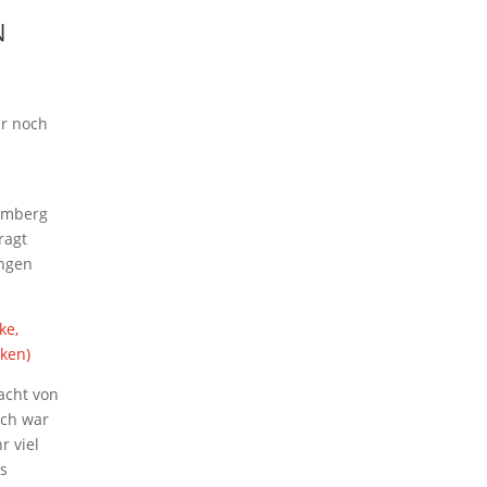
N
ar noch
emberg
ragt
ingen
ke,
cken)
acht von
ich war
r viel
es