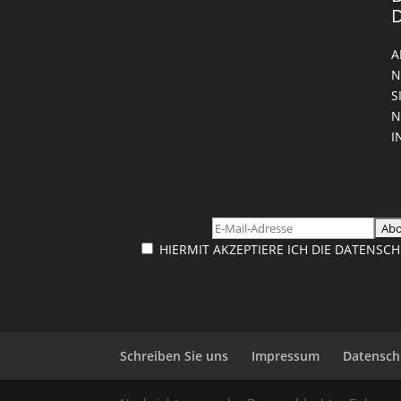
A
N
S
E
N
HIERMIT AKZEPTIERE ICH DIE DATENS
Schreiben Sie uns
Impressum
Datensch