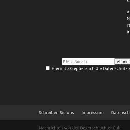
A
N
r
I
Hiermit akzeptiere ich die Datenschut
Schreiben Sie uns
Impressum
Datensch
Nachrichten von der Degerschlachter Eule