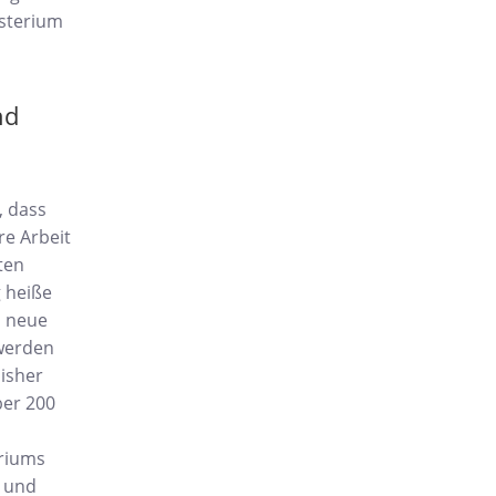
sterium
nd
, dass
re Arbeit
ten
 heiße
s neue
 werden
bisher
ber 200
eriums
g und